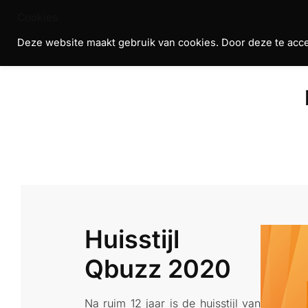
Skip
Cookies
to
Deze website maakt gebruik van cookies. Door deze te accep
R
content
T
H
Huisstijl
Qbuzz 2020
Na ruim 12 jaar is de huisstijl van