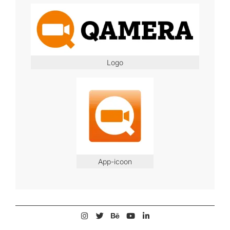
Logo
App-icoon
2025-
04-
20