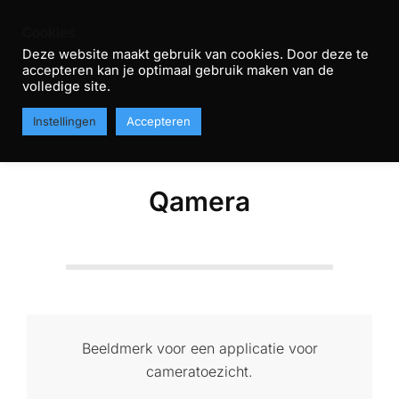
Skip
Cookies
to
Deze website maakt gebruik van cookies. Door deze te
content
accepteren kan je optimaal gebruik maken van de
R
volledige site.
Primary
T
MENU
Instellingen
Accepteren
Navigation
H
Menu
Qamera
Beeldmerk voor een applicatie voor
cameratoezicht.