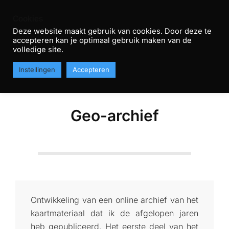
Skip
Cookies
to
Deze website maakt gebruik van cookies. Door deze te
content
accepteren kan je optimaal gebruik maken van de
R
volledige site.
Primary
T
MENU
Instellingen
Accepteren
Navigation
H
Menu
Geo-archief
Ontwikkeling van een online archief van het
kaartmateriaal dat ik de afgelopen jaren
heb gepubliceerd. Het eerste deel van het