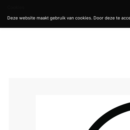
Skip
Cookies
to
Deze website maakt gebruik van cookies. Door deze te accep
R
content
T
H