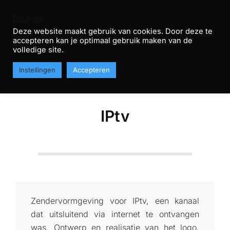
Skip
Cookies
to
Deze website maakt gebruik van cookies. Door deze te
content
accepteren kan je optimaal gebruik maken van de
R
volledige site.
Primary
T
MENU
Instellingen
Accepteren
Navigation
H
Menu
IPtv
Zendervormgeving voor IPtv, een kanaal
dat uitsluitend via internet te ontvangen
was. Ontwerp en realisatie van het logo,