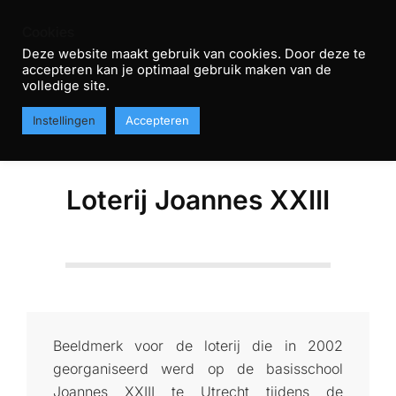
Skip
Cookies
to
Deze website maakt gebruik van cookies. Door deze te
content
accepteren kan je optimaal gebruik maken van de
R
volledige site.
Primary
T
MENU
Instellingen
Accepteren
Navigation
H
Menu
Loterij Joannes XXIII
Beeldmerk voor de loterij die in 2002
georganiseerd werd op de basisschool
Joannes XXIII te Utrecht tijdens de