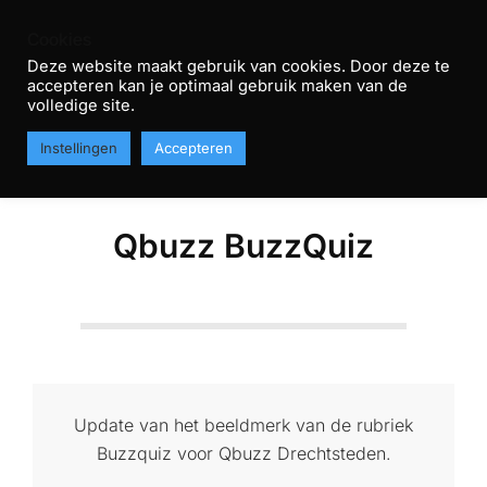
Skip
Cookies
to
Deze website maakt gebruik van cookies. Door deze te
content
accepteren kan je optimaal gebruik maken van de
R
volledige site.
Primary
T
MENU
Instellingen
Accepteren
Navigation
H
Menu
Qbuzz BuzzQuiz
Update van het beeldmerk van de rubriek
Buzzquiz voor Qbuzz Drechtsteden.