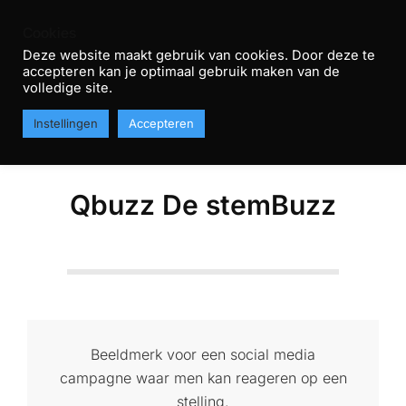
Skip
Cookies
to
Deze website maakt gebruik van cookies. Door deze te
content
accepteren kan je optimaal gebruik maken van de
R
volledige site.
Primary
T
MENU
Instellingen
Accepteren
Navigation
H
Menu
Qbuzz De stemBuzz
Beeldmerk voor een social media
campagne waar men kan reageren op een
stelling.