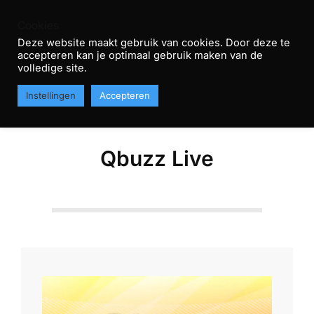
Skip
Cookies
to
Deze website maakt gebruik van cookies. Door deze te
content
accepteren kan je optimaal gebruik maken van de
R
volledige site.
Primary
T
MENU
Instellingen
Accepteren
Navigation
H
Menu
Qbuzz Live