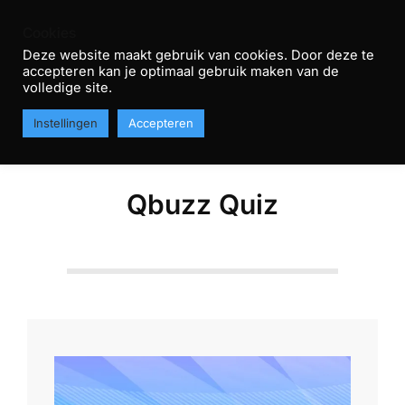
Skip
Cookies
to
Deze website maakt gebruik van cookies. Door deze te
content
accepteren kan je optimaal gebruik maken van de
R
volledige site.
Primary
T
MENU
Instellingen
Accepteren
Navigation
H
Menu
Qbuzz Quiz