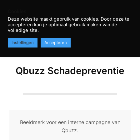
Skip
Cookies
to
Deze website maakt gebruik van cookies. Door deze te
content
accepteren kan je optimaal gebruik maken van de
R
volledige site.
Primary
T
MENU
Instellingen
Accepteren
Navigation
H
Menu
Qbuzz Schadepreventie
Beeldmerk voor een interne campagne van
Qbuzz.